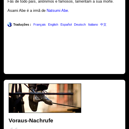
Fãs de todo país, anônimos e famosos, lamentam a sua morte.
Asami Abe é a irmã de
Natsumi Abe
.
Traduções :
Français
English
Español
Deutsch
Italiano
中文
Voraus-Nachrufe