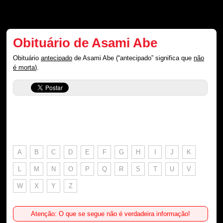
Obituário de Asami Abe
Obituário
antecipado
de Asami Abe (“antecipado” significa que
não
é morta
).
A
B
C
D
E
F
G
H
I
J
K
L
M
N
O
P
Q
R
S
T
U
V
W
X
Y
Z
Atenção: O que se segue não é verdadeira informação!