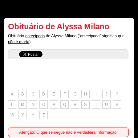
Obituário de Alyssa Milano
Obituário
antecipado
de Alyssa Milano (“antecipado” significa que
não é morta
).
A
B
C
D
E
F
G
H
I
J
K
L
M
N
O
P
Q
R
S
T
U
V
W
X
Y
Z
Atenção: O que se segue não é verdadeira informação!