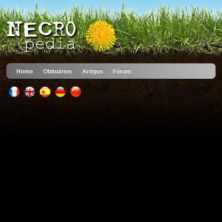
Home
Obituários
Artigos
Fórum