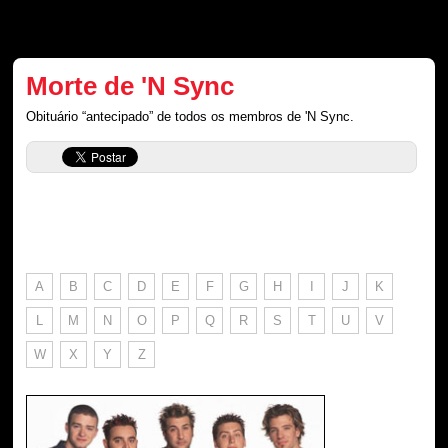
Morte de 'N Sync
Obituário “antecipado” de todos os membros de 'N Sync.
A
B
C
D
E
F
G
H
I
J
K
L
M
N
O
P
Q
R
S
T
U
V
W
X
Y
Z