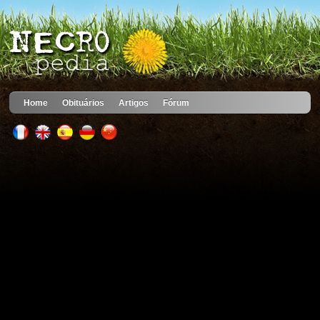
Home
Obituários
Artigos
Fórum