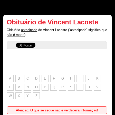
Obituário de Vincent Lacoste
Obituário
antecipado
de Vincent Lacoste (“antecipado” significa que
não é morto
).
A
B
C
D
E
F
G
H
I
J
K
L
M
N
O
P
Q
R
S
T
U
V
W
X
Y
Z
Atenção: O que se segue não é verdadeira informação!