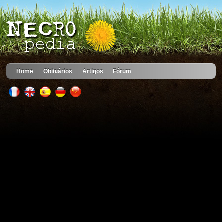
Home
Obituários
Artigos
Fórum