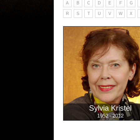
A
B
C
D
E
F
G
R
S
T
U
V
W
X
Sylvia Kristel
1952 - 2012