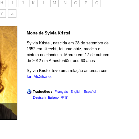
H
I
J
K
L
M
N
O
P
Q
Y
Z
Morte de Sylvia Kristel
Sylvia Kristel, nascida em 28 de setembro de
1952 em Utrecht, foi uma atriz, modelo e
pintora neerlandesa. Morreu em 17 de outubro
de 2012 em Amesterdão, aos 60 anos.
Sylvia Kristel teve uma relação amorosa com
Ian McShane
.
Traduções :
Français
English
Español
Deutsch
Italiano
中文