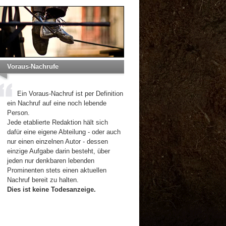
Voraus-Nachrufe
Ein Voraus-Nachruf ist per Definition
ein Nachruf auf eine noch lebende
Person.
Jede etablierte Redaktion hält sich
dafür eine eigene Abteilung - oder auch
nur einen einzelnen Autor - dessen
einzige Aufgabe darin besteht, über
jeden nur denkbaren lebenden
Prominenten stets einen aktuellen
Nachruf bereit zu halten.
Dies ist keine Todesanzeige.