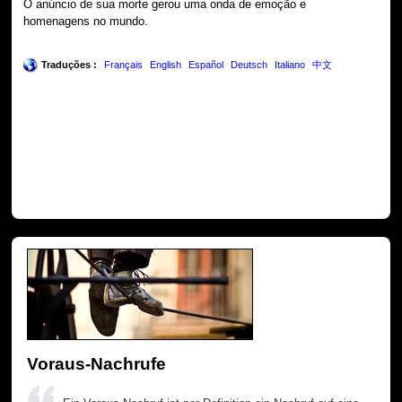
O anúncio de sua morte gerou uma onda de emoção e
homenagens no mundo.
Traduções :
Français
English
Español
Deutsch
Italiano
中文
Voraus-Nachrufe