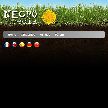
Home
Obituários
Artigos
Fórum