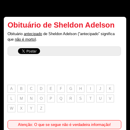
Obituário de Sheldon Adelson
Obituário
antecipado
de Sheldon Adelson (“antecipado” significa
que
não é morto
).
A
B
C
D
E
F
G
H
I
J
K
L
M
N
O
P
Q
R
S
T
U
V
W
X
Y
Z
Atenção: O que se segue não é verdadeira informação!