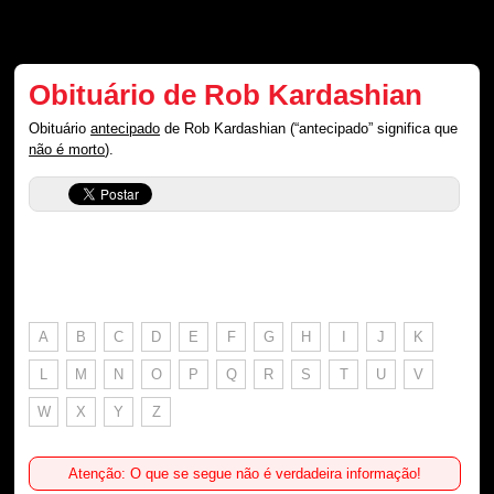
Obituário de Rob Kardashian
Obituário
antecipado
de Rob Kardashian (“antecipado” significa que
não é morto
).
A
B
C
D
E
F
G
H
I
J
K
L
M
N
O
P
Q
R
S
T
U
V
W
X
Y
Z
Atenção: O que se segue não é verdadeira informação!