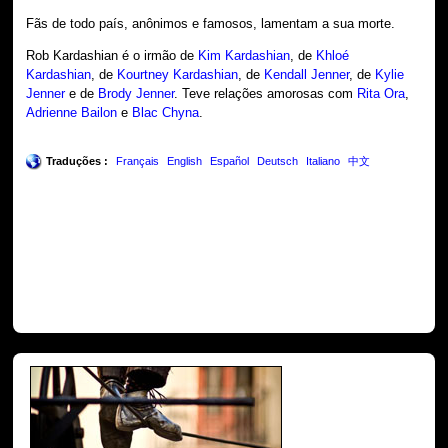
Fãs de todo país, anônimos e famosos, lamentam a sua morte.
Rob Kardashian é o irmão de
Kim Kardashian
, de
Khloé
Kardashian
, de
Kourtney Kardashian
, de
Kendall Jenner
, de
Kylie
Jenner
e de
Brody Jenner
. Teve relações amorosas com
Rita Ora
,
Adrienne Bailon
e
Blac Chyna
.
Traduções :
Français
English
Español
Deutsch
Italiano
中文