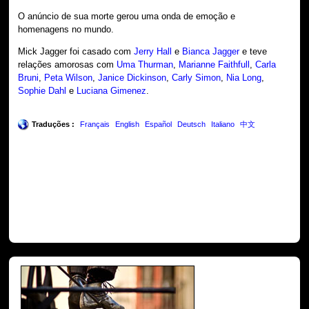
O anúncio de sua morte gerou uma onda de emoção e
homenagens no mundo.
Mick Jagger foi casado com
Jerry Hall
e
Bianca Jagger
e teve
relações amorosas com
Uma Thurman
,
Marianne Faithfull
,
Carla
Bruni
,
Peta Wilson
,
Janice Dickinson
,
Carly Simon
,
Nia Long
,
Sophie Dahl
e
Luciana Gimenez
.
Traduções :
Français
English
Español
Deutsch
Italiano
中文