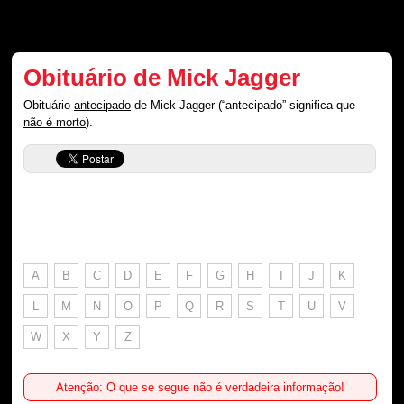
Obituário de Mick Jagger
Obituário
antecipado
de Mick Jagger (“antecipado” significa que
não é morto
).
A
B
C
D
E
F
G
H
I
J
K
L
M
N
O
P
Q
R
S
T
U
V
W
X
Y
Z
Atenção: O que se segue não é verdadeira informação!