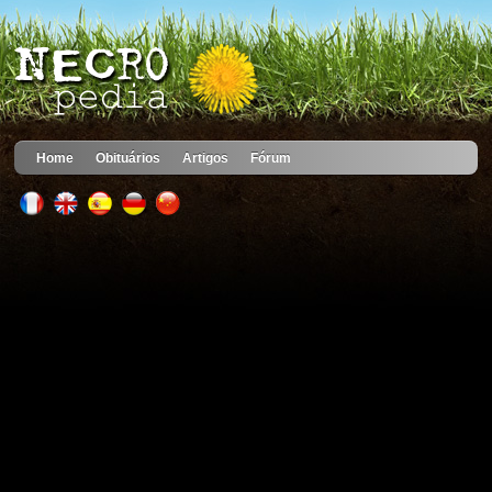
Home
Obituários
Artigos
Fórum