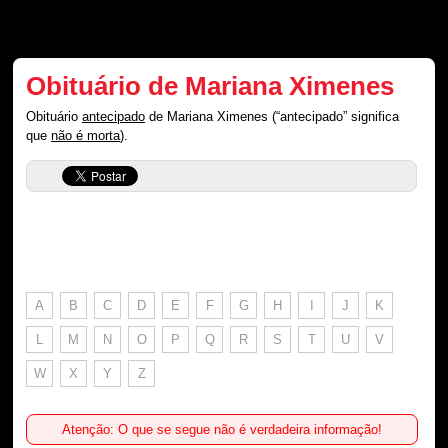
Obituário de Mariana Ximenes
Obituário
antecipado
de Mariana Ximenes (“antecipado” significa
que
não é morta
).
A
B
C
D
E
F
G
H
I
J
K
L
M
N
O
P
Q
R
S
T
U
V
W
X
Y
Z
Atenção: O que se segue não é verdadeira informação!