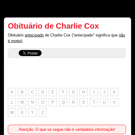
Obituário de Charlie Cox
Obituário
antecipado
de Charlie Cox (“antecipado” significa que
não
é morto
).
A
B
C
D
E
F
G
H
I
J
K
L
M
N
O
P
Q
R
S
T
U
V
W
X
Y
Z
Atenção: O que se segue não é verdadeira informação!