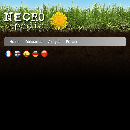
Home
Obituários
Artigos
Fórum