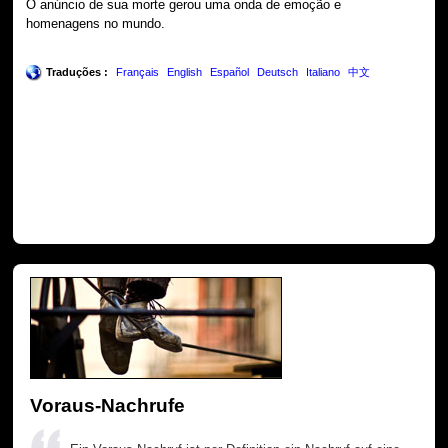
O anúncio de sua morte gerou uma onda de emoção e
homenagens no mundo.
Traduções :
Français
English
Español
Deutsch
Italiano
中文
Voraus-Nachrufe