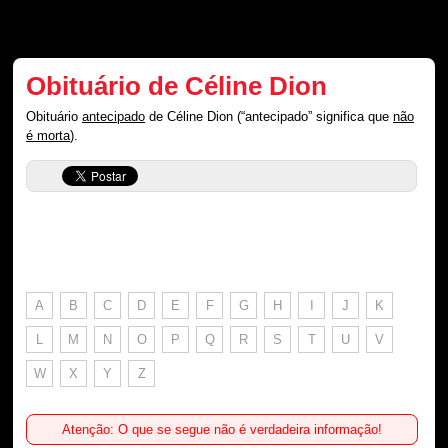
Obituário de Céline Dion
Obituário
antecipado
de Céline Dion (“antecipado” significa que
não
é morta
).
A
B
C
D
E
F
G
H
I
J
K
L
M
N
O
P
Q
R
S
T
U
V
W
X
Y
Z
Atenção: O que se segue não é verdadeira informação!