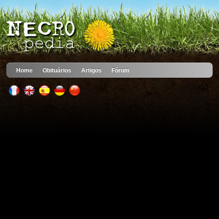
Home
Obituários
Artigos
Fórum