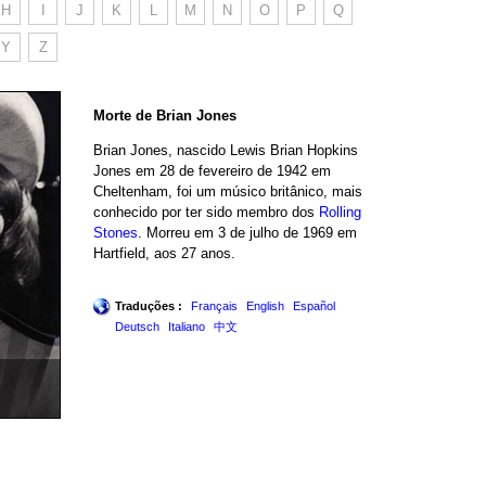
H
I
J
K
L
M
N
O
P
Q
Y
Z
Morte de Brian Jones
Brian Jones, nascido Lewis Brian Hopkins
Jones em 28 de fevereiro de 1942 em
Cheltenham, foi um músico britânico, mais
conhecido por ter sido membro dos
Rolling
Stones
. Morreu em 3 de julho de 1969 em
Hartfield, aos 27 anos.
Traduções :
Français
English
Español
Deutsch
Italiano
中文