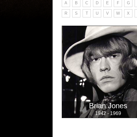
A
B
C
D
E
F
G
R
S
T
U
V
W
X
Brian Jones
1942 - 1969