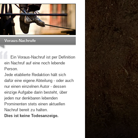
Voraus-Nachrufe
Ein Voraus-Nachruf ist per Definition
ein Nachruf auf eine noch lebende
Person.
Jede etablierte Redaktion hält sich
dafür eine eigene Abteilung - oder auch
nur einen einzelnen Autor - dessen
einzige Aufgabe darin besteht, über
jeden nur denkbaren lebenden
Prominenten stets einen aktuellen
Nachruf bereit zu halten.
Dies ist keine Todesanzeige.