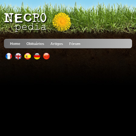
Home
Obituários
Artigos
Fórum