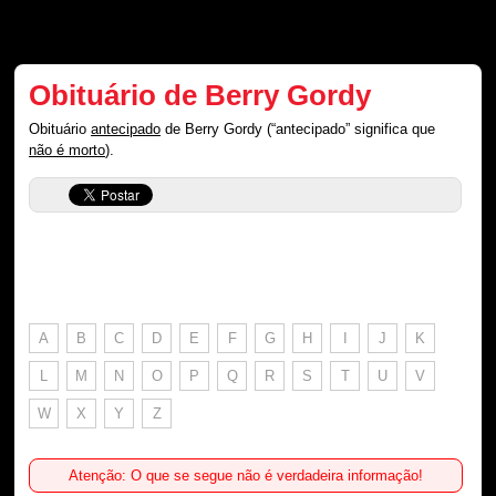
Obituário de Berry Gordy
Obituário
antecipado
de Berry Gordy (“antecipado” significa que
não é morto
).
A
B
C
D
E
F
G
H
I
J
K
L
M
N
O
P
Q
R
S
T
U
V
W
X
Y
Z
Atenção: O que se segue não é verdadeira informação!