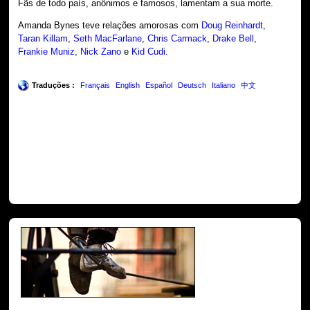
Fãs de todo país, anônimos e famosos, lamentam a sua morte.
Amanda Bynes teve relações amorosas com
Doug Reinhardt
,
Taran Killam
,
Seth MacFarlane
,
Chris Carmack
,
Drake Bell
,
Frankie Muniz
,
Nick Zano
e
Kid Cudi
.
Traduções :
Français
English
Español
Deutsch
Italiano
中文