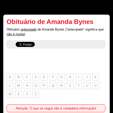
Obituário de Amanda Bynes
Obituário
antecipado
de Amanda Bynes (“antecipado” significa que
não é morta
).
A
B
C
D
E
F
G
H
I
J
K
L
M
N
O
P
Q
R
S
T
U
V
W
X
Y
Z
Atenção: O que se segue não é verdadeira informação!