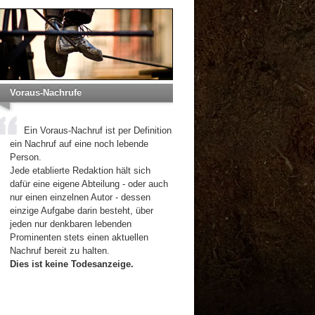
Voraus-Nachrufe
Ein Voraus-Nachruf ist per Definition
ein Nachruf auf eine noch lebende
Person.
Jede etablierte Redaktion hält sich
dafür eine eigene Abteilung - oder auch
nur einen einzelnen Autor - dessen
einzige Aufgabe darin besteht, über
jeden nur denkbaren lebenden
Prominenten stets einen aktuellen
Nachruf bereit zu halten.
Dies ist keine Todesanzeige.