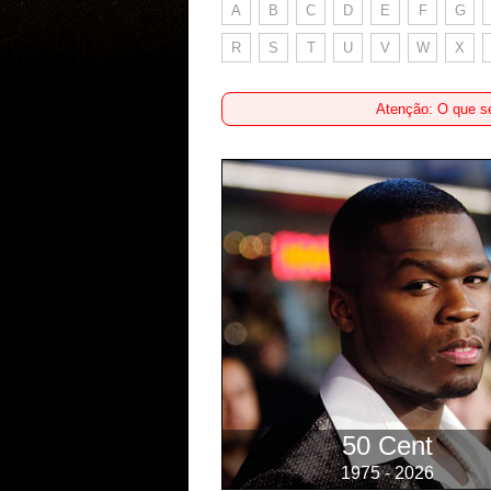
A
B
C
D
E
F
G
R
S
T
U
V
W
X
Atenção: O que se
50 Cent
1975 - 2026