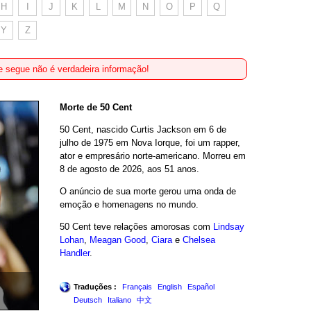
H
I
J
K
L
M
N
O
P
Q
Y
Z
 segue não é verdadeira informação!
Morte de 50 Cent
50 Cent, nascido Curtis Jackson em 6 de
julho de 1975 em Nova Iorque, foi um rapper,
ator e empresário norte-americano. Morreu em
8 de agosto de 2026, aos 51 anos.
O anúncio de sua morte gerou uma onda de
emoção e homenagens no mundo.
50 Cent teve relações amorosas com
Lindsay
Lohan
,
Meagan Good
,
Ciara
e
Chelsea
Handler
.
Traduções :
Français
English
Español
Deutsch
Italiano
中文